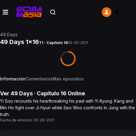
49 Days
49 Days 1x16
T1 · Capítulo 16
05-05-2011
Información
Comentarios
Más episodios
Ver
49 Days
· Capítulo
16
Online
Yi Soo recounts his heartbreaking his past with Yi Kyung. Kang and
Min Ho fight over Ji Hyun while Seo Woo confronts In Jung with the
truth.
Fecha de emisión:
05-05-2011