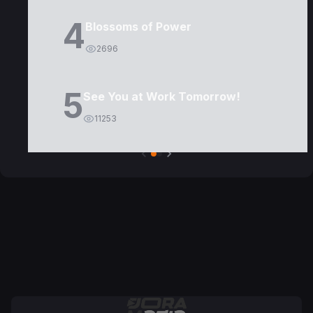
4
Blossoms of Power
2696
5
See You at Work Tomorrow!
11253