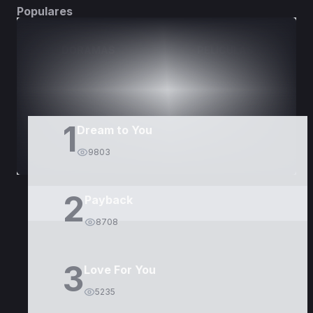
Populares
DORAMAS
PELÍCULAS
1
Dream to You
9803
2
Payback
8708
3
Love For You
5235