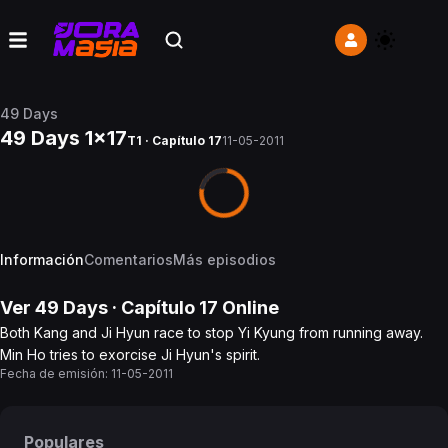
49 Days
49 Days 1x17
T1 · Capítulo 17
11-05-2011
Información
Comentarios
Más episodios
Ver
49 Days
· Capítulo
17
Online
Both Kang and Ji Hyun race to stop Yi Kyung from running away.
Min Ho tries to exorcise Ji Hyun's spirit.
Fecha de emisión:
11-05-2011
Populares