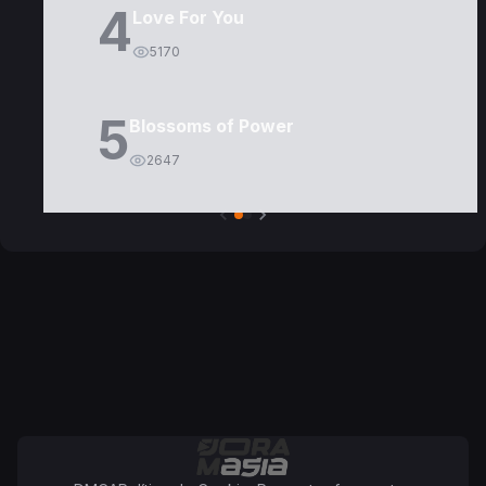
4
Love For You
5170
5
Blossoms of Power
2647