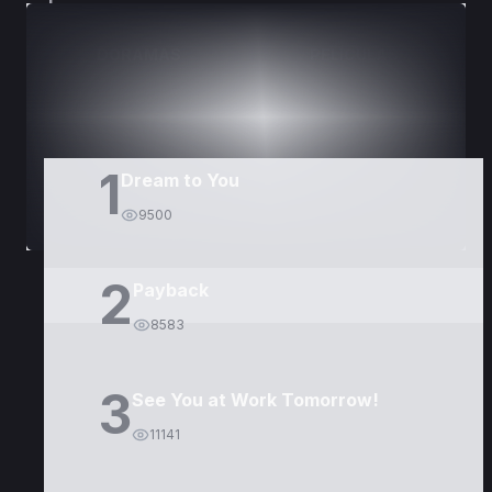
DORAMAS
PELÍCULAS
1
Dream to You
9500
2
Payback
8583
3
See You at Work Tomorrow!
11141