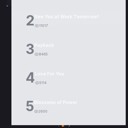
2
See You at Work Tomorrow!
11017
3
Payback
8465
4
Love For You
5114
5
Blossoms of Power
2600