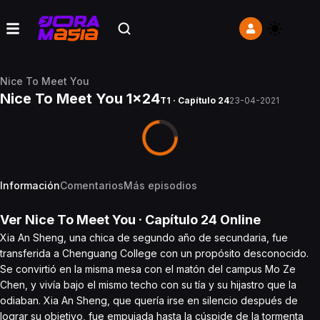
Nice To Meet You
Nice To Meet You 1x24
T1 · Capítulo 24
23-04-2021
Información
Comentarios
Más episodios
Ver
Nice To Meet You
· Capítulo
24
Online
Xia An Sheng, una chica de segundo año de secundaria, fue
transferida a Chenguang College con un propósito desconocido.
Se convirtió en la misma mesa con el matón del campus Mo Ze
Chen, y vivía bajo el mismo techo con su tía y su hijastro que la
odiaban. Xia An Sheng, que quería irse en silencio después de
lograr su objetivo, fue empujada hasta la cúspide de la tormenta