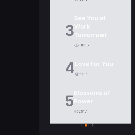
See You at
3
Work
Tomorrow!
11056
4
Love For You
5135
Blossoms of
5
Power
2617