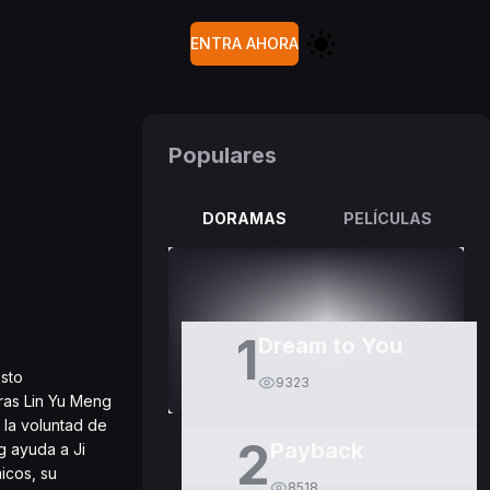
ENTRA AHORA
Populares
DORAMAS
PELÍCULAS
1
Dream to You
Esto
9323
ras Lin Yu Meng
la voluntad de
2
Payback
g ayuda a Ji
icos, su
8518