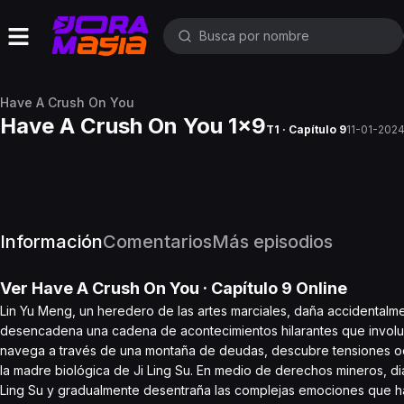
Have A Crush On You
Have A Crush On You 1x9
T1 · Capítulo 9
11-01-202
Información
Comentarios
Más episodios
Ver
Have A Crush On You
· Capítulo
9
Online
Lin Yu Meng, un heredero de las artes marciales, daña accidentalment
desencadena una cadena de acontecimientos hilarantes que involu
navega a través de una montaña de deudas, descubre tensiones ocu
la madre biológica de Ji Ling Su. En medio de derechos mineros, 
Ling Su y gradualmente desentraña las complejas emociones que h