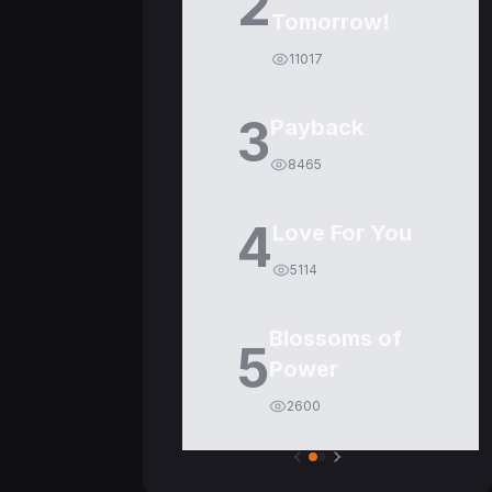
2
Tomorrow!
11017
3
Payback
8465
4
Love For You
5114
Blossoms of
5
Power
2600