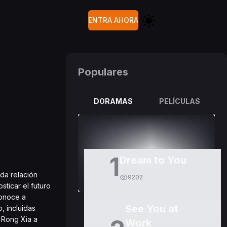
ENTRA AHORA
Populares
DORAMAS
PELÍCULAS
1
Dream to You
da relación
9202
sticar el futuro
conoce a
See You at
, incluidas
 Rong Xia a
Work