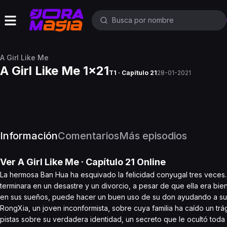
A Girl Like Me
A Girl Like Me 1x21
T1 · Capítulo 21
28-01-2021
Información
Comentarios
Más episodios
Ver
A Girl Like Me
· Capítulo
21
Online
La hermosa Ban Hua ha esquivado la felicidad conyugal tres veces.
terminara en un desastre y un divorcio, a pesar de que ella era bie
en sus sueños, puede hacer un buen uso de su don ayudando a su f
RongXia, un joven inconformista, sobre cuya familia ha caído un tr
pistas sobre su verdadera identidad, un secreto que le ocultó toda