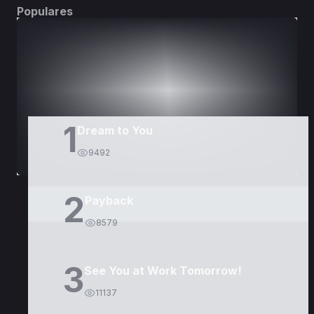
Populares
DORAMAS
PELÍCULAS
1
Dream to You
9492
2
Payback
8579
3
See You at Work Tomorrow!
11137