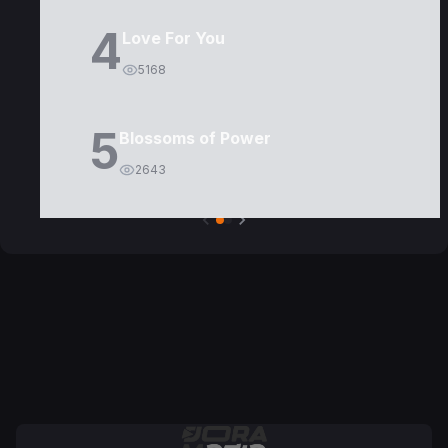
4
Love For You
5168
5
Blossoms of Power
2643