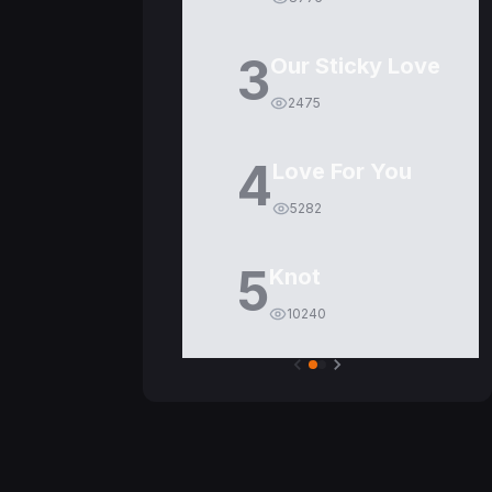
3
Our Sticky Love
2475
4
Love For You
5282
5
Knot
10240