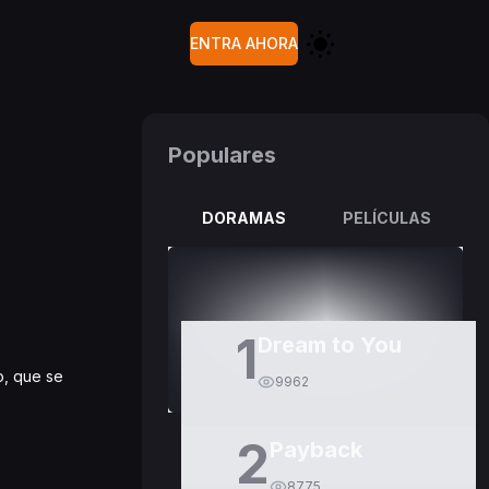
ENTRA AHORA
Populares
DORAMAS
PELÍCULAS
1
Dream to You
o, que se
9962
2
Payback
8775