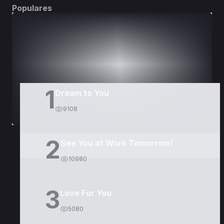
Populares
DORAMAS
PELÍCULAS
1
Dream to You
9108
2
See You at Work Tomorrow!
10980
3
Love For You
5080