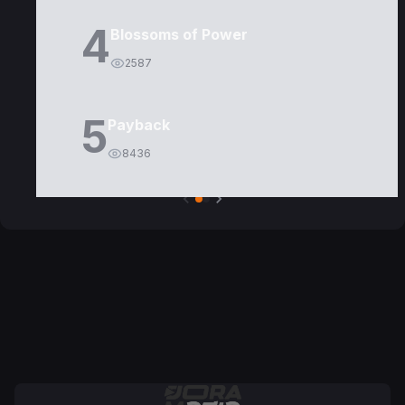
4
Blossoms of Power
2587
5
Payback
8436