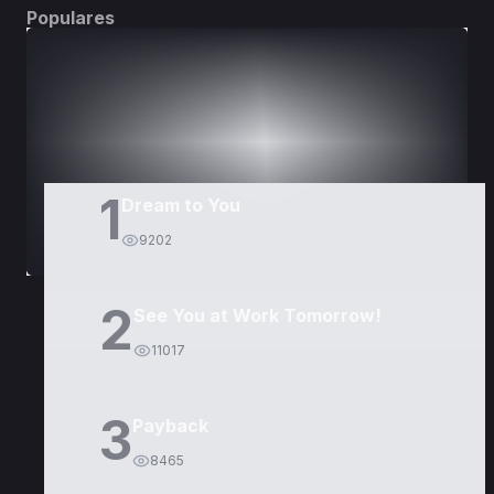
Populares
DORAMAS
PELÍCULAS
1
Dream to You
9202
2
See You at Work Tomorrow!
11017
3
Payback
8465