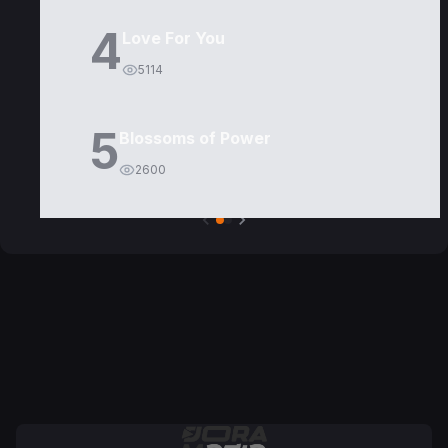
4
Love For You
5114
5
Blossoms of Power
2600