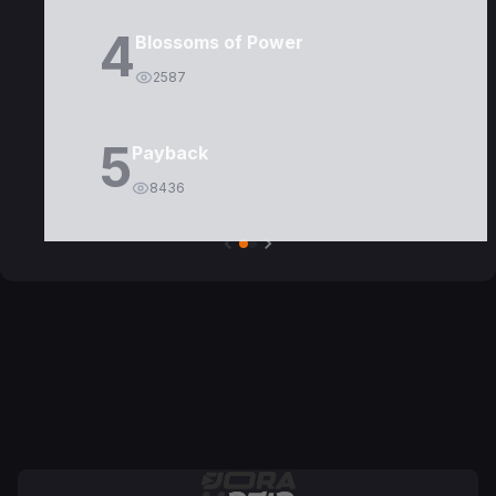
4
Blossoms of Power
2587
5
Payback
8436