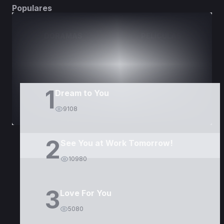
Populares
DORAMAS
PELÍCULAS
1
Dream to You
9108
2
See You at Work Tomorrow!
10980
3
Love For You
5080