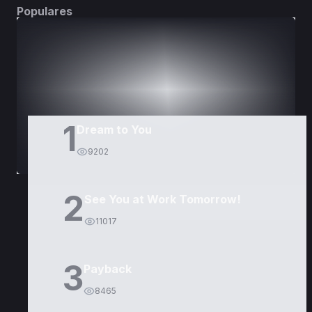
Populares
DORAMAS
PELÍCULAS
1
Dream to You
9202
2
See You at Work Tomorrow!
11017
3
Payback
8465