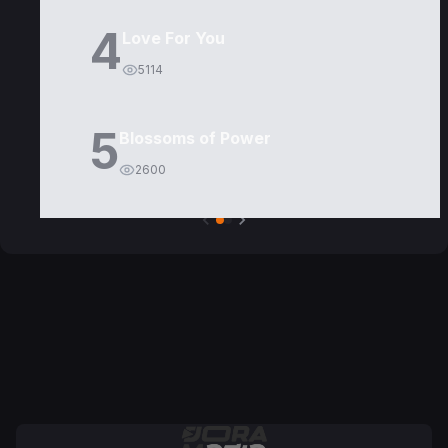
4
Love For You
5114
5
Blossoms of Power
2600