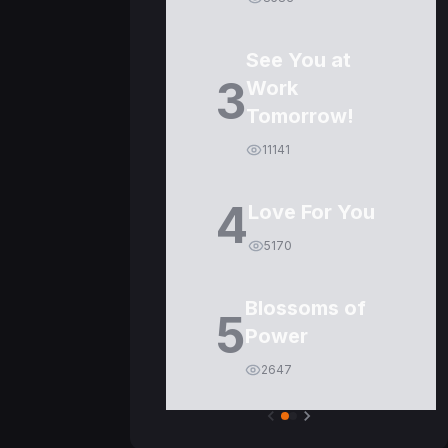
See You at
3
Work
Tomorrow!
11141
4
Love For You
5170
Blossoms of
5
Power
2647