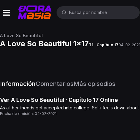
A Love So Beautiful
A Love So Beautiful 1x17
T1 · Capítulo 17
04-02-202
Información
Comentarios
Más episodios
Ver
A Love So Beautiful
· Capítulo
17
Online
As all her friends get accepted into college, Sol-i feels down about
Fecha de emisión:
04-02-2021