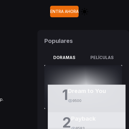
ENTRA AHORA
Populares
DORAMAS
PELÍCULAS
1
Dream to You
p.
9500
2
Payback
8583