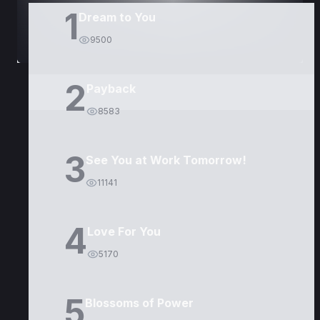
1
Dream to You
9500
2
Payback
8583
3
See You at Work Tomorrow!
11141
4
Love For You
5170
5
Blossoms of Power