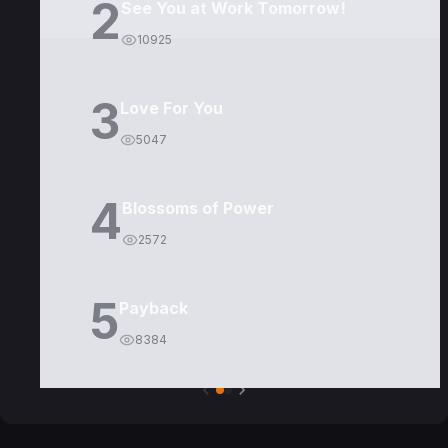
2
See You at Work Tomorrow!
10925
3
Love For You
5047
4
Blossoms of Power
2572
5
Payback
8384