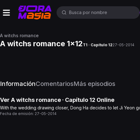
A witchs romance
A witchs romance 1x12
T1 · Capítulo 12
27-05-2014
Información
Comentarios
Más episodios
Ver
A witchs romance
· Capítulo
12
Online
With the wedding drawing closer, Dong Ha decides to let Ji Yeon go
Fecha de emisión:
27-05-2014