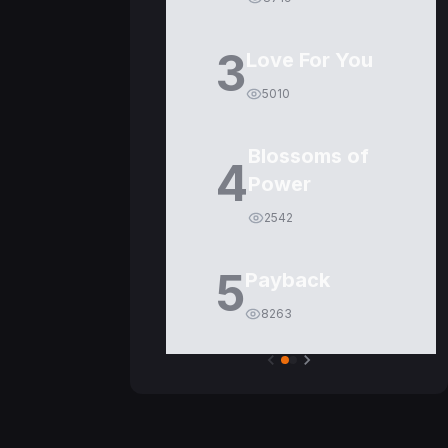
3
Love For You
5010
Blossoms of
4
Power
2542
5
Payback
8263