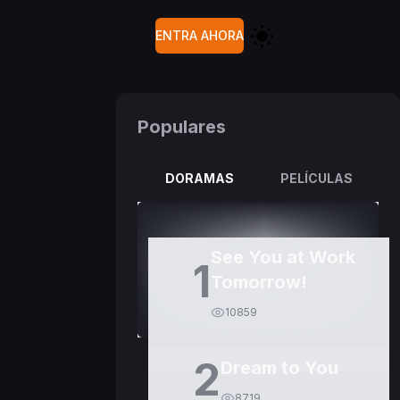
ENTRA AHORA
Populares
DORAMAS
PELÍCULAS
See You at Work
1
Tomorrow!
10859
2
Dream to You
8719