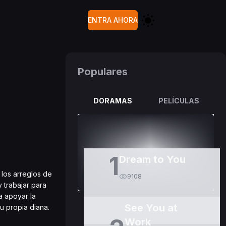
ENTRA AHORA
Populares
DORAMAS
PELÍCULAS
1
Dream to You
 los arreglos de
9108
 trabajar para
a apoyar la
See You at
u propia diana.
Work