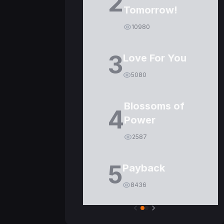
2
Tomorrow!
10980
3
Love For You
5080
Blossoms of
4
Power
2587
5
Payback
8436