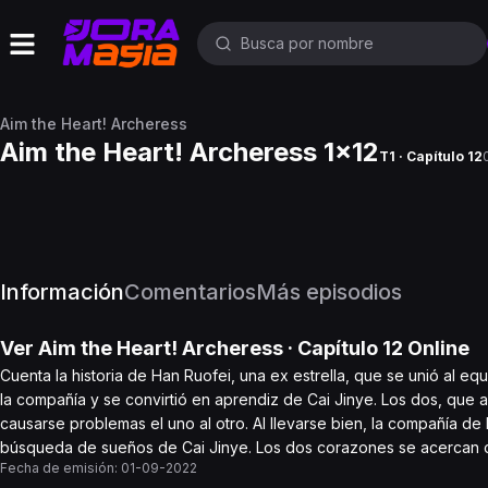
Aim the Heart! Archeress
Aim the Heart! Archeress 1x12
T1 · Capítulo 12
Información
Comentarios
Más episodios
Ver
Aim the Heart! Archeress
· Capítulo
12
Online
Cuenta la historia de Han Ruofei, una ex estrella, que se unió al eq
la compañía y se convirtió en aprendiz de Cai Jinye. Los dos, que a
causarse problemas el uno al otro. Al llevarse bien, la compañía d
búsqueda de sueños de Cai Jinye. Los dos corazones se acercan co
Fecha de emisión:
01-09-2022