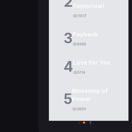
2
Tomorrow!
11017
3
Payback
8465
4
Love For You
5114
Blossoms of
5
Power
2600