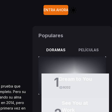
ENTRA AHORA
Populares
DORAMAS
PELÍCULAS
1
Dream to You
a prueba que
9202
mpleto. Pero su
uando su alma
See You at
 en 2014, pero
 primera vez en
Work