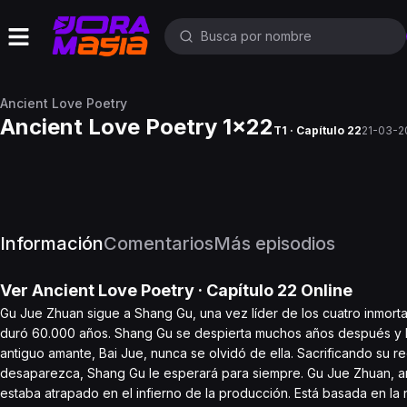
Ancient Love Poetry
Ancient Love Poetry 1x22
T1 · Capítulo 22
21-03-2
Información
Comentarios
Más episodios
Ver
Ancient Love Poetry
· Capítulo
22
Online
Gu Jue Zhuan sigue a Shang Gu, una vez líder de los cuatro inmor
duró 60.000 años. Shang Gu se despierta muchos años después y l
antiguo amante, Bai Jue, nunca se olvidó de ella. Sacrificando su 
desaparezca, Shang Gu le esperará para siempre. Gu Jue Zhuan, a
estaba atrapado en el infierno de la producción. Está basada en l