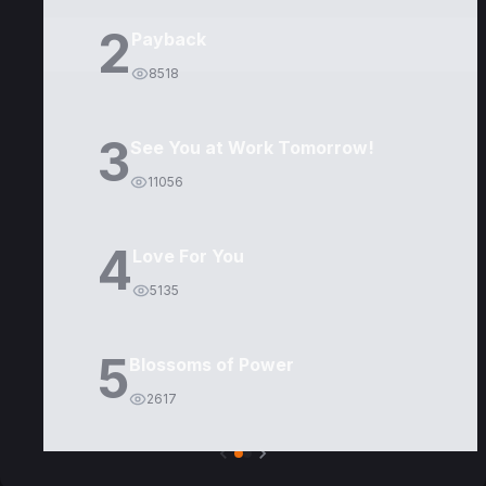
2
Payback
8518
3
See You at Work Tomorrow!
11056
4
Love For You
5135
5
Blossoms of Power
2617