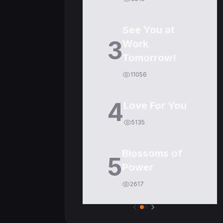
See You at
3
Work
Tomorrow!
11056
4
Love For You
5135
Blossoms of
5
Power
2617