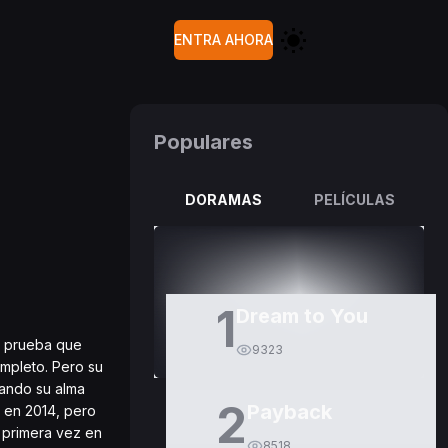
ENTRA AHORA
Populares
DORAMAS
PELÍCULAS
1
Dream to You
a prueba que
9323
mpleto. Pero su
uando su alma
2
Payback
 en 2014, pero
 primera vez en
8518