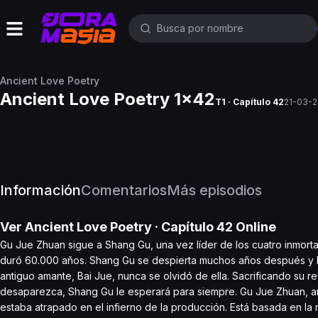
Ancient Love Poetry
Ancient Love Poetry 1x42
T1 · Capítulo 42
21-03-
Información
Comentarios
Más episodios
Ver
Ancient Love Poetry
· Capítulo
42
Online
Gu Jue Zhuan sigue a Shang Gu, una vez líder de los cuatro inmor
duró 60.000 años. Shang Gu se despierta muchos años después y l
antiguo amante, Bai Jue, nunca se olvidó de ella. Sacrificando su 
desaparezca, Shang Gu le esperará para siempre. Gu Jue Zhuan, a
estaba atrapado en el infierno de la producción. Está basada en l