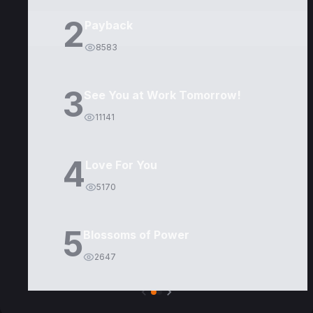
2
Payback
8583
3
See You at Work Tomorrow!
11141
4
Love For You
5170
5
Blossoms of Power
2647