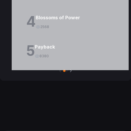
4
Blossoms of Power
2568
5
Payback
8380