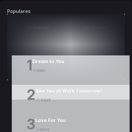
Populares
DORAMAS
PELÍCULAS
1
Dream to You
8951
2
See You at Work Tomorrow!
10925
3
Love For You
5043