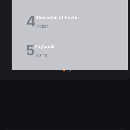
4
Blossoms of Power
2582
5
Payback
8415