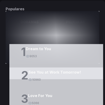
Populares
DORAMAS
PELÍCULAS
1
Dream to You
9053
2
See You at Work Tomorrow!
10960
3
Love For You
5066