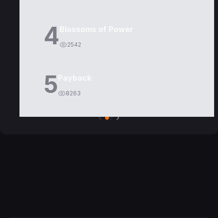
4
Blossoms of Power
2542
5
Payback
8263