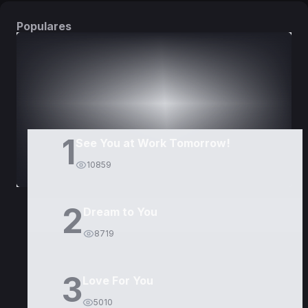
Populares
DORAMAS
PELÍCULAS
1
See You at Work Tomorrow!
10859
2
Dream to You
8719
3
Love For You
5010