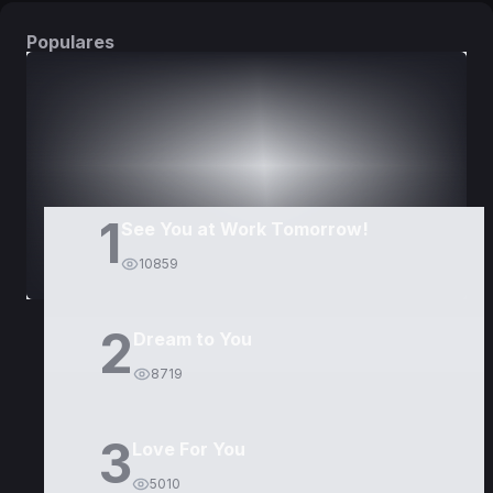
Populares
DORAMAS
PELÍCULAS
1
See You at Work Tomorrow!
10859
2
Dream to You
8719
3
Love For You
5010