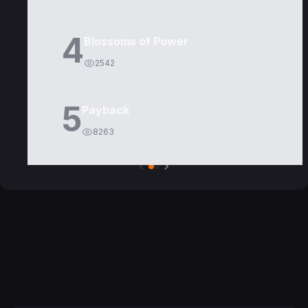
4
Blossoms of Power
2542
5
Payback
8263