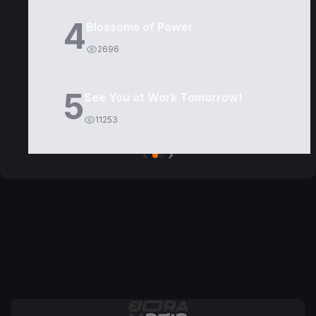
4
Blossoms of Power
2696
5
See You at Work Tomorrow!
11253