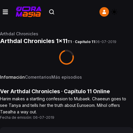
Arthdal Chronicles
Arthdal Chronicles 1x11
T1 · Capítulo 11
06-07-2019
Información
Comentarios
Más episodios
Ver
Arthdal Chronicles
· Capítulo
11
Online
Harim makes a startling confession to Mubaek. Chaeeun goes to
see Tanya and tells her the truth about Eunseom. Mihol offers
Taealha a way out.
Fecha de emisión:
06-07-2019