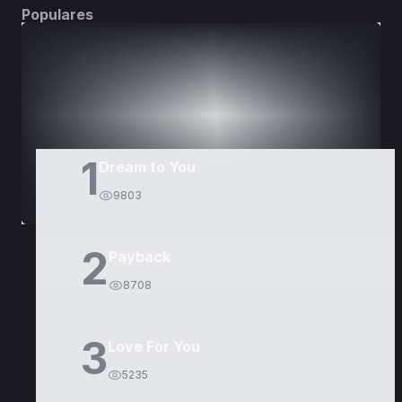
Populares
DORAMAS
PELÍCULAS
1
Dream to You
9803
2
Payback
8708
3
Love For You
5235