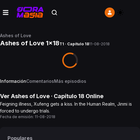
Ashes of Love
Ashes of Love 1x18
T1 · Capítulo 18
11-08-2018
Información
Comentarios
Más episodios
Ver
Ashes of Love
· Capítulo
18
Online
Feigning illness, Xufeng gets a kiss. In the Human Realm, Jinmi is
forced to undergo trials.
Fecha de emisión:
11-08-2018
Populares