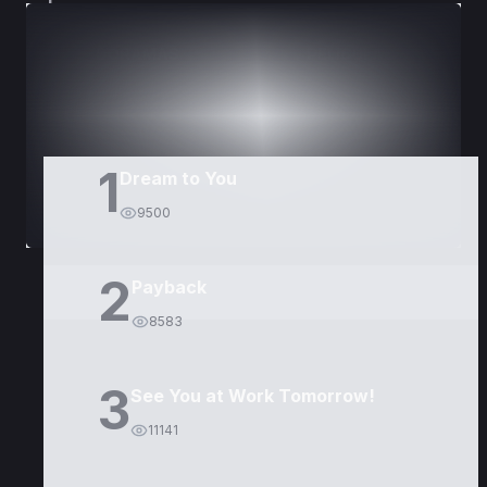
DORAMAS
PELÍCULAS
1
Dream to You
9500
2
Payback
8583
3
See You at Work Tomorrow!
11141