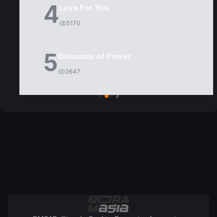
4
Love For You
5170
5
Blossoms of Power
2647