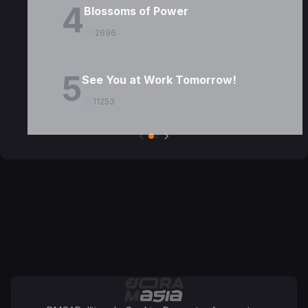
4
Blossoms of Power
2696
5
See You at Work Tomorrow!
11253