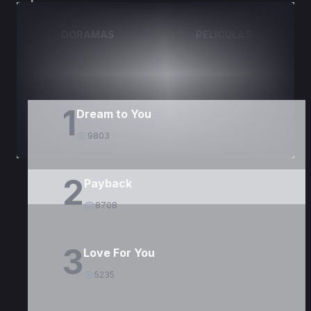
DORAMAS
PELÍCULAS
1
Dream to You
9803
2
Payback
8708
3
Love For You
5235