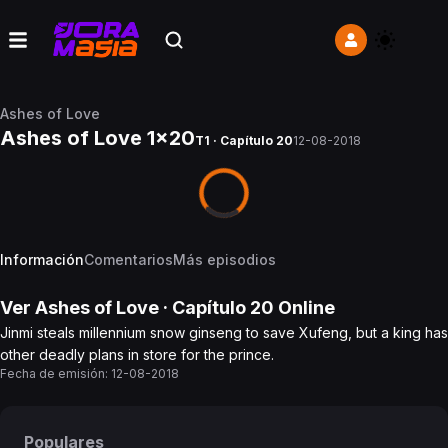
Ashes of Love
Ashes of Love 1x20
T1 · Capítulo 20
12-08-2018
Información
Comentarios
Más episodios
Ver
Ashes of Love
· Capítulo
20
Online
Jinmi steals millennium snow ginseng to save Xufeng, but a king has
other deadly plans in store for the prince.
Fecha de emisión:
12-08-2018
Populares