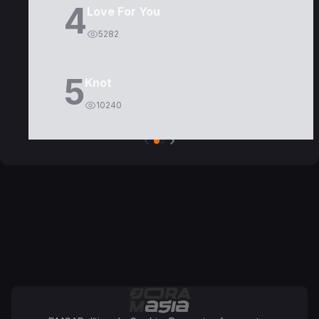
4
Love For You
5282
5
Knot
10240