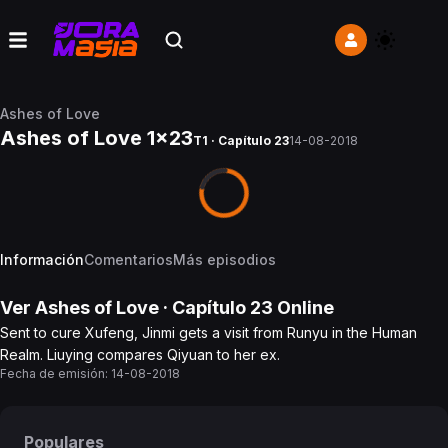
Ashes of Love
Ashes of Love 1x23
T1 · Capítulo 23
14-08-2018
Información
Comentarios
Más episodios
Ver
Ashes of Love
· Capítulo
23
Online
Sent to cure Xufeng, Jinmi gets a visit from Runyu in the Human
Realm. Liuying compares Qiyuan to her ex.
Fecha de emisión:
14-08-2018
Populares