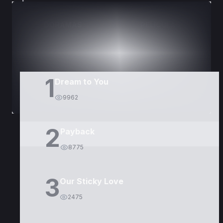
DORAMAS
PELÍCULAS
1
Dream to You
9962
2
Payback
8775
3
Our Sticky Love
2475