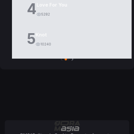
4
Love For You
5282
5
Knot
10240