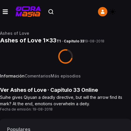
Ashes of Love
Ashes of Love 1x33
T1 · Capítulo 33
19-08-2018
Información
Comentarios
Más episodios
Ver
Ashes of Love
· Capítulo
33
Online
Suihe gives Qiyuan a deadly directive, but will the arrow find its
mark? At the end, emotions overwhelm a deity.
Fecha de emisión:
19-08-2018
Populares