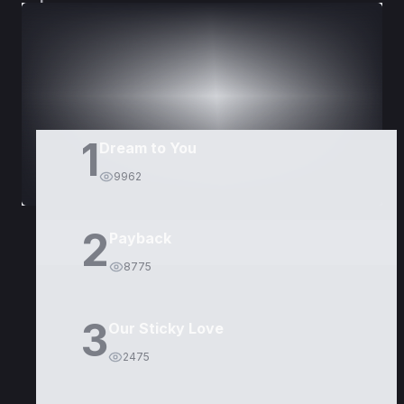
DORAMAS
PELÍCULAS
1
Dream to You
9962
2
Payback
8775
3
Our Sticky Love
2475