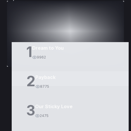
DORAMAS
PELÍCULAS
1
Dream to You
9962
2
Payback
8775
3
Our Sticky Love
2475