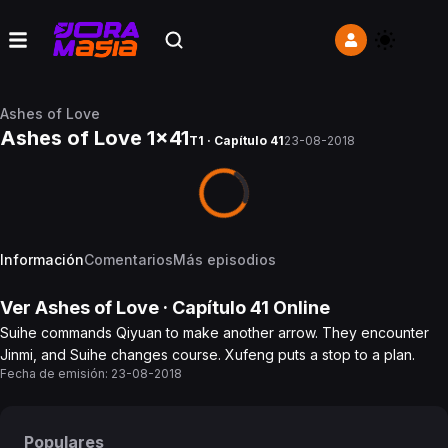
Ashes of Love
Ashes of Love 1x41
T1 · Capítulo 41
23-08-2018
Información
Comentarios
Más episodios
Ver
Ashes of Love
· Capítulo
41
Online
Suihe commands Qiyuan to make another arrow. They encounter
Jinmi, and Suihe changes course. Xufeng puts a stop to a plan.
Fecha de emisión:
23-08-2018
Populares