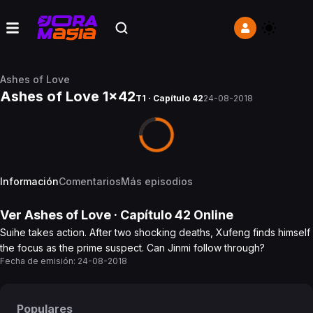
Ashes of Love
Ashes of Love 1x42
T1 · Capítulo 42
24-08-2018
Información
Comentarios
Más episodios
Ver
Ashes of Love
· Capítulo
42
Online
Suihe takes action. After two shocking deaths, Xufeng finds himself
the focus as the prime suspect. Can Jinmi follow through?
Fecha de emisión:
24-08-2018
Populares