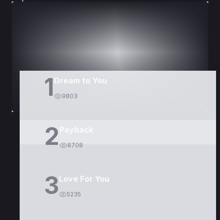
DORAMAS
PELÍCULAS
1
Dream to You
9803
2
Payback
8708
3
Love For You
5235