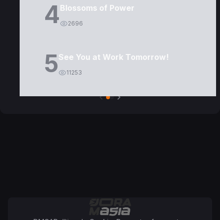
4
Blossoms of Power
2696
5
See You at Work Tomorrow!
11253