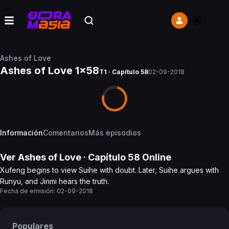
Ashes of Love
Ashes of Love 1x58
T1 · Capítulo 58
02-09-2018
Información
Comentarios
Más episodios
Ver
Ashes of Love
· Capítulo
58
Online
Xufeng begins to view Suihe with doubt. Later, Suihe argues with
Runyu, and Jinmi hears the truth.
Fecha de emisión:
02-09-2018
Populares