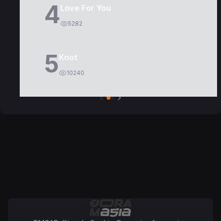
4
Love For You
5282
5
Knot
10240