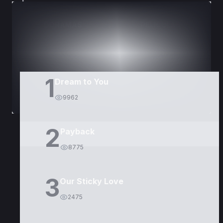
DORAMAS
PELÍCULAS
1
Dream to You
9962
2
Payback
8775
3
Our Sticky Love
2475