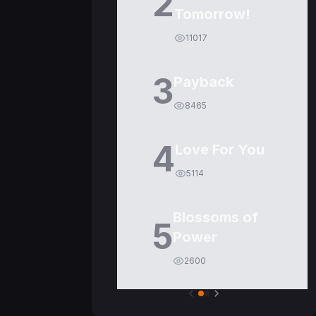
2
Tomorrow!
11017
3
Payback
8465
4
Love For You
5114
Blossoms of
5
Power
2600