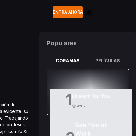
ENTRA AHORA
Populares
DORAMAS
PELÍCULAS
1
Dream to You
ación de
9202
a evidente, su
io. Trabajando
See You at
 de profesora
ajar con Yu Xi
Work