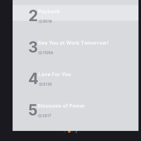
2
Payback
8518
3
See You at Work Tomorrow!
11056
4
Love For You
5135
5
Blossoms of Power
2617