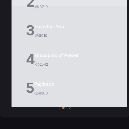
2
8719
3
Love For You
5010
4
Blossoms of Power
2542
5
Payback
8263