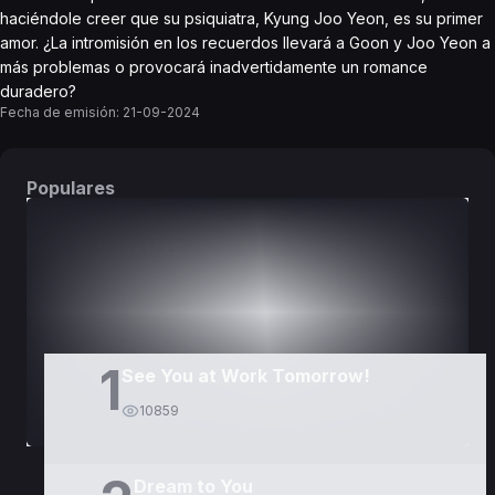
haciéndole creer que su psiquiatra, Kyung Joo Yeon, es su primer
amor. ¿La intromisión en los recuerdos llevará a Goon y Joo Yeon a
más problemas o provocará inadvertidamente un romance
duradero?
Fecha de emisión:
21-09-2024
Populares
DORAMAS
PELÍCULAS
1
See You at Work Tomorrow!
10859
Dream to You