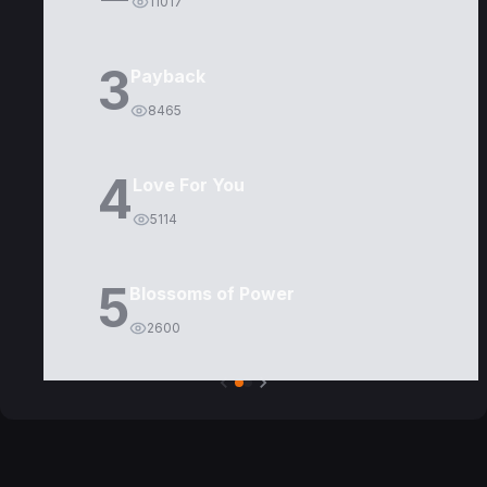
11017
3
Payback
8465
4
Love For You
5114
5
Blossoms of Power
2600