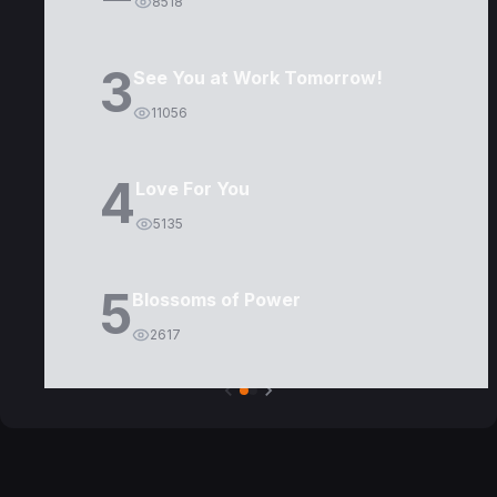
8518
3
See You at Work Tomorrow!
11056
4
Love For You
5135
5
Blossoms of Power
2617