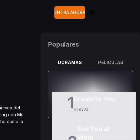
ENTRA AHORA
Populares
DORAMAS
PELÍCULAS
1
Dream to You
menina del
9202
 Ming con Mu
cho como la
See You at
Work