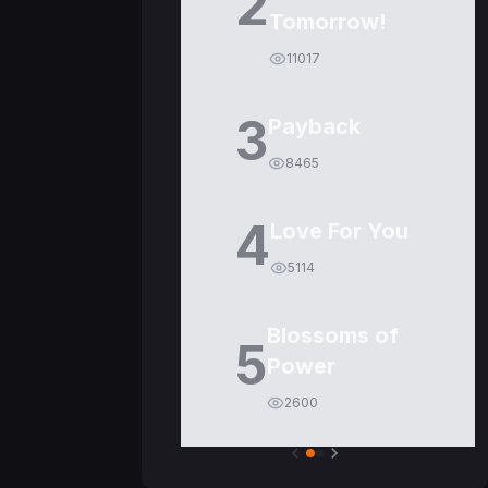
2
Tomorrow!
11017
3
Payback
8465
4
Love For You
5114
Blossoms of
5
Power
2600