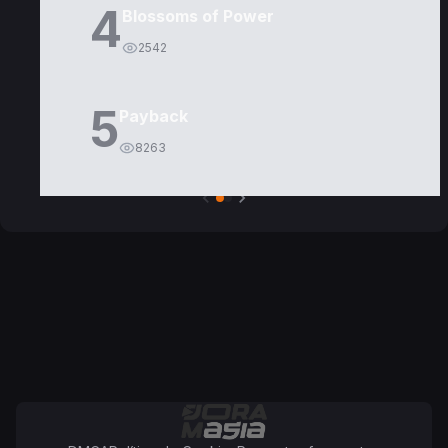
4
Blossoms of Power
2542
5
Payback
8263