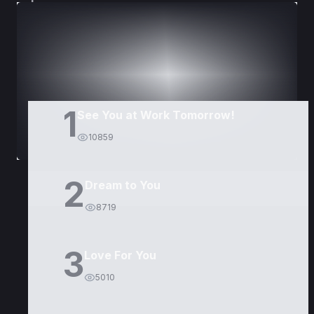
DORAMAS
PELÍCULAS
1
See You at Work Tomorrow!
10859
2
Dream to You
8719
3
Love For You
5010