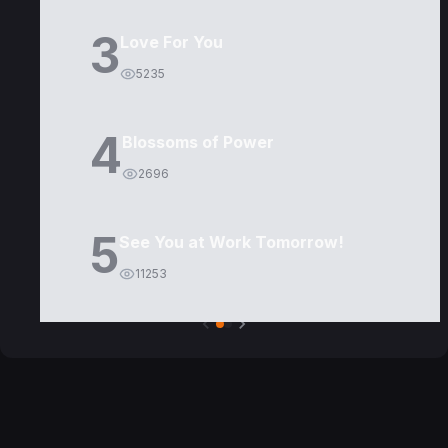
3
Love For You
5235
4
Blossoms of Power
2696
5
See You at Work Tomorrow!
11253