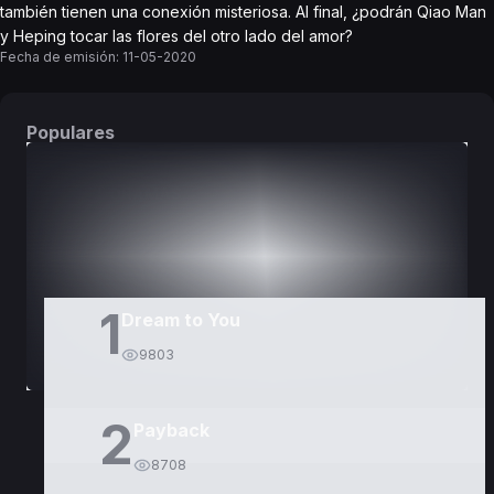
también tienen una conexión misteriosa. Al final, ¿podrán Qiao Man
y Heping tocar las flores del otro lado del amor?
Fecha de emisión:
11-05-2020
Populares
DORAMAS
PELÍCULAS
1
Dream to You
9803
2
Payback
8708