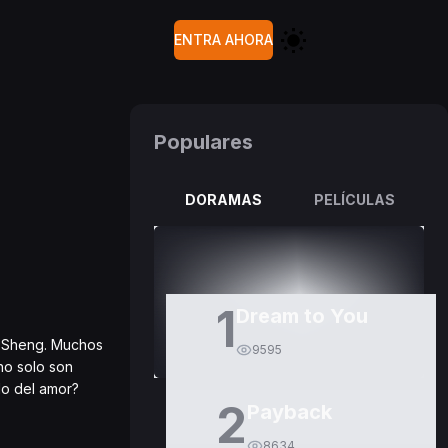
ENTRA AHORA
Populares
DORAMAS
PELÍCULAS
1
Dream to You
an Sheng. Muchos
9595
no solo son
do del amor?
2
Payback
8634