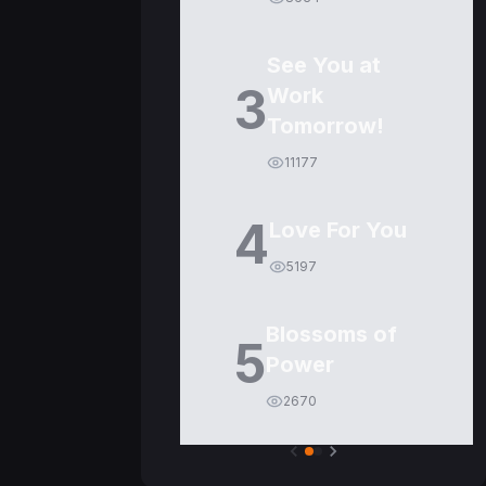
See You at
3
Work
Tomorrow!
11177
4
Love For You
5197
Blossoms of
5
Power
2670