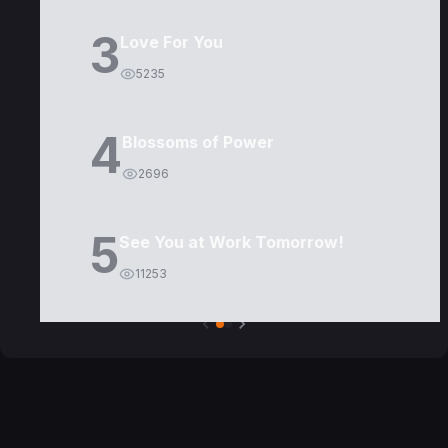
3
Love For You
5235
4
Blossoms of Power
2696
5
See You at Work Tomorrow!
11253