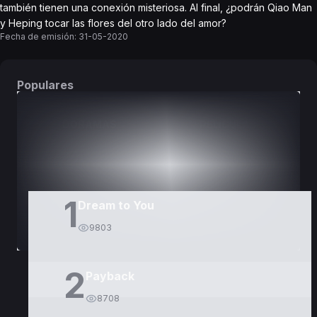
también tienen una conexión misteriosa. Al final, ¿podrán Qiao Man
y Heping tocar las flores del otro lado del amor?
Fecha de emisión:
31-05-2020
Populares
DORAMAS
PELÍCULAS
1
Dream to You
9803
2
Payback
8708