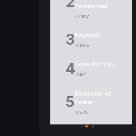
2
Tomorrow!
11017
3
Payback
8465
4
Love For You
5114
Blossoms of
5
Power
2600