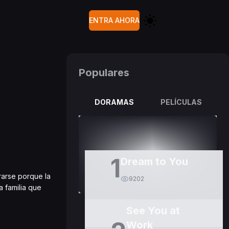
ENTRA AHORA
Populares
DORAMAS
PELÍCULAS
1
Dream to You
rarse porque la
9202
a familia que
See You at
Work