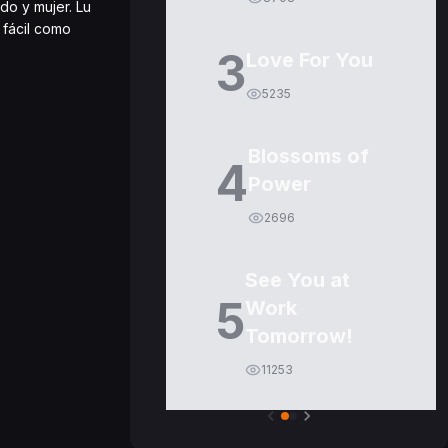
do y mujer. Lu
 fácil como
3
Love For You
5235
Blossoms of
4
Power
2696
See You at
5
Work
Tomorrow!
11253