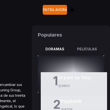
ENTRA AHORA
Populares
DORAMAS
PELÍCULAS
1
Dream to You
tercambiar sus
9803
Luning Group,
a de sus treinta
2
Payback
lmente, el
ngelical, lo que
8708