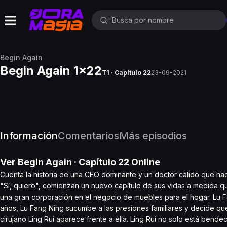
Begin Again
Begin Again 1x22
T1 · Capítulo 22
23-09-2021
Información
Comentarios
Más episodios
Ver
Begin Again
· Capítulo
22
Online
Cuenta la historia de una CEO dominante y un doctor cálido que hac
"Sí, quiero", comienzan un nuevo capítulo de sus vidas a medida 
una gran corporación en el negocio de muebles para el hogar. Lu Fan
años, Lu Fang Ning sucumbe a las presiones familiares y decide qu
cirujano Ling Rui aparece frente a ella. Ling Rui no solo está bend