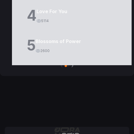
4
Love For You
5114
5
Blossoms of Power
2600