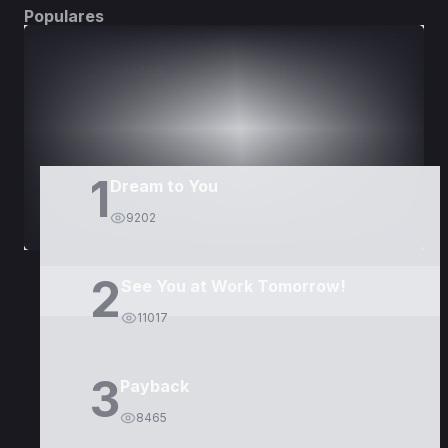
Populares
DORAMAS
PELÍCULAS
1
Dream to You
9202
2
See You at Work Tomorrow!
11017
3
Payback
8465