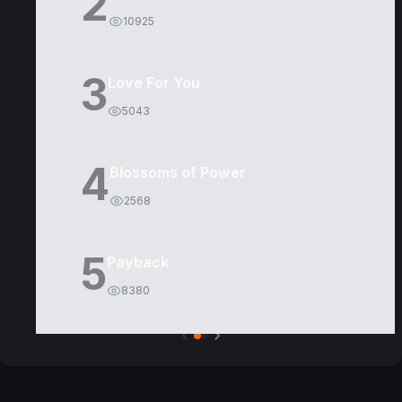
2
10925
3
Love For You
5043
4
Blossoms of Power
2568
5
Payback
8380