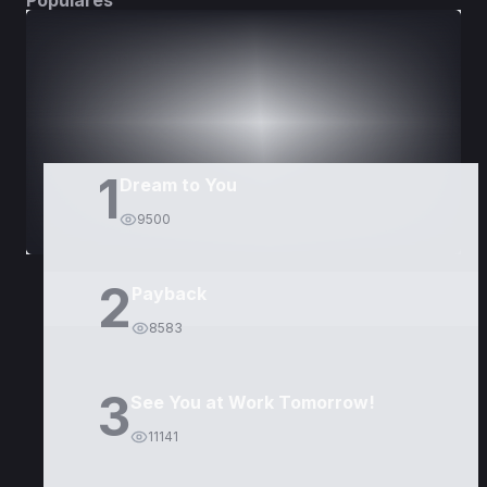
Populares
DORAMAS
PELÍCULAS
1
Dream to You
9500
2
Payback
8583
3
See You at Work Tomorrow!
11141