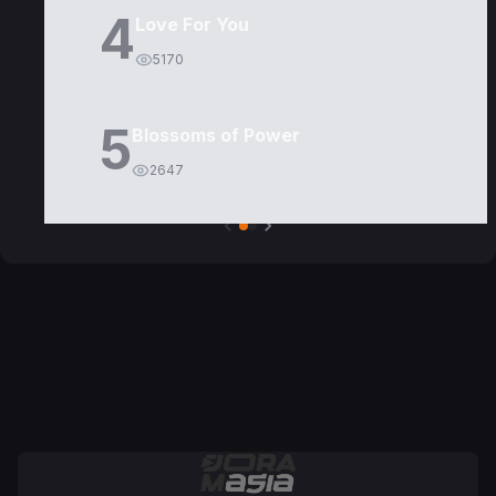
4
Love For You
5170
5
Blossoms of Power
2647