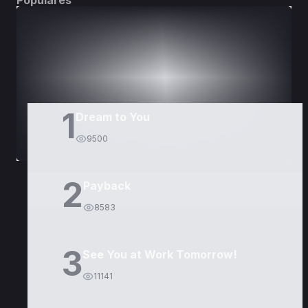
Populares
DORAMAS
PELÍCULAS
1
Dream to You
9500
2
Payback
8583
3
See You at Work Tomorrow!
11141