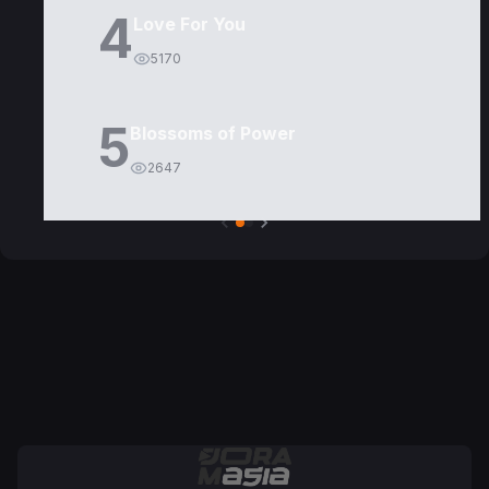
4
Love For You
5170
5
Blossoms of Power
2647