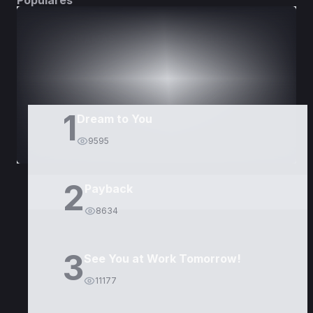
Populares
DORAMAS
PELÍCULAS
1
Dream to You
9595
2
Payback
8634
3
See You at Work Tomorrow!
11177