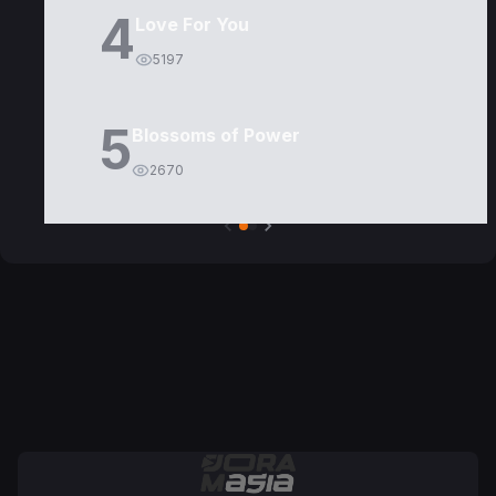
4
Love For You
5197
5
Blossoms of Power
2670