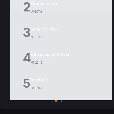
2
Dream to You
8719
3
Love For You
5010
4
Blossoms of Power
2542
5
Payback
8263